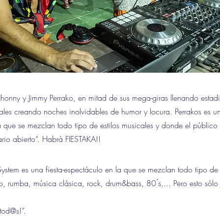
s Jhonny y Jimmy Perrako, en mitad de sus mega-giras llenando estad
vales creando noches inolvidables de humor y locura. Perrakos es un
 que se mezclan todo tipo de estilos musicales y donde el público 
ario abierto”. Habrá FIESTAKA!!
ystem es una fiesta-espectáculo en la que se mezclan todo tipo de 
, rumba, música clásica, rock, drum&bass, 80 ́s,... Pero esto sólo 
tod@s!”.