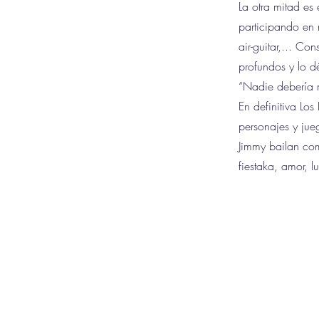
La otra mitad es 
participando en 
air-guitar,... Co
profundos y lo dé
“Nadie debería m
En definitiva Lo
personajes y ju
Jimmy bailan com
fiestaka, amor, lu