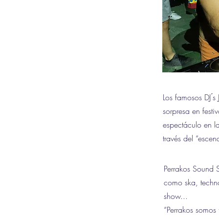
Los famosos DJ ́
sorpresa en festi
espectáculo en la
través del “escen
Perrakos Sound S
como ska, techno
show...
“Perrakos somos 