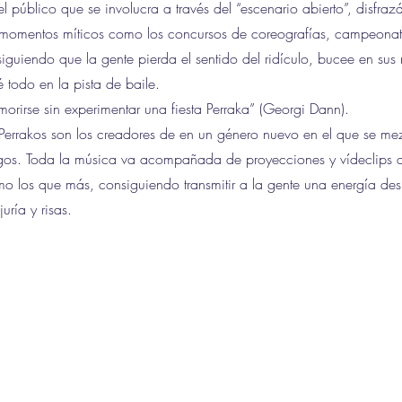
el público que se involucra a través del “escenario abierto”, disfra
momentos míticos como los concursos de coreografías, campeonato
nsiguiendo que la gente pierda el sentido del ridículo, bucee en su
 todo en la pista de baile.
orirse sin experimentar una fiesta Perraka” (Georgi Dann).
s Perrakos son los creadores de en un género nuevo en el que se mezc
egos. Toda la música va acompañada de proyecciones y vídeclips 
o los que más, consiguiendo transmitir a la gente una energía de
juría y risas.