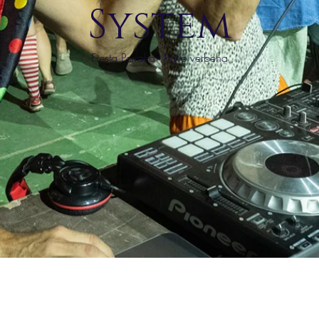
System
Fiesta Perraka - Rave verbena