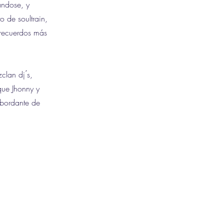
zándose, y
 de soultrain,
s recuerdos más
lan dj ́s,
que Jhonny y
sbordante de