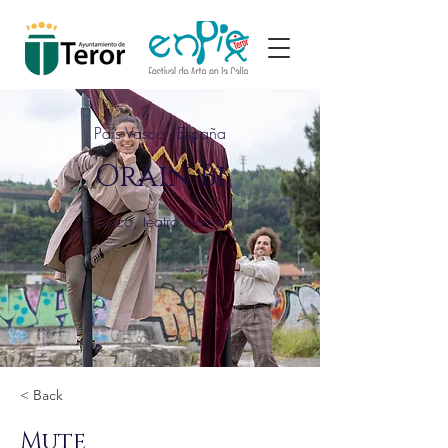
País Vasco - España
Orain Bi
Circo, teatro clown
< Back
Mute