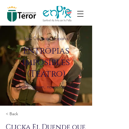
Islas Canarias - España
Entropias
Imposibles
(Teatro)
Teatro, clown, narración oral
< Back
Clicka El Duende que