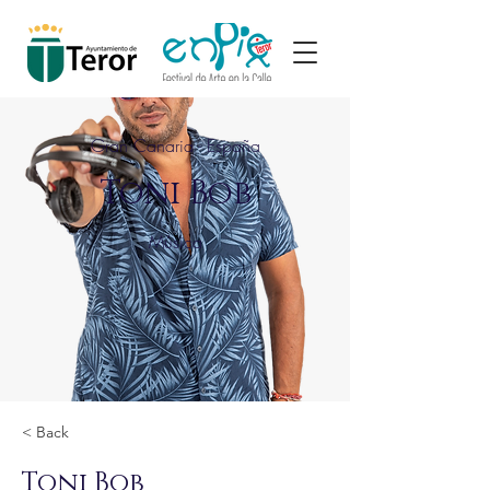
Gran Canaria - España
Toni Bob
Música
< Back
Toni Bob