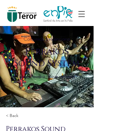
Comunidad Valenciana
Perrakos
Sound System
Fiesta Perraka - Rave verbena
< Back
Perrakos Sound