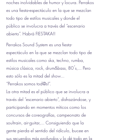
noches inolvidables de humor y locura. Perrakos
es una fiesta-espectáculo en la que se mezclan
todo tipo de estilos musicales y donde el
público se involucra a través del “escenario
abierto”. Habrá FIESTAKA!!
Perrakos Sound System es una fiesta-
espectáculo en la que se mezclan todo tipo de
estilos musicales como ska, techno, rumba,
música clásica, rock, drum&bass, 80 ́s,... Pero
esto sólo es la mitad del show...
“Perrakos somos tod@s!”.
La otra mitad es el público que se involucra a
través del “escenario abierto”, disfrazándose, y
participando en momentos míticos como los
concursos de coreografías, campeonato de
soultrain, air-guitar,... Consiguiendo que la
gente pierda el sentido del ridículo, bucee en
sus recuerdos más profundos y lo dé todo en la