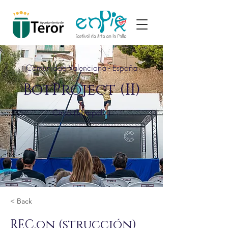
Comunidad Valenciana - España
BotProject (II)
Circo (Trampolín)
< Back
REC.on (strucción)