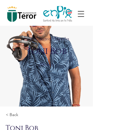
Gran Canaria - España
Toni Bob
Música
< Back
Toni Bob